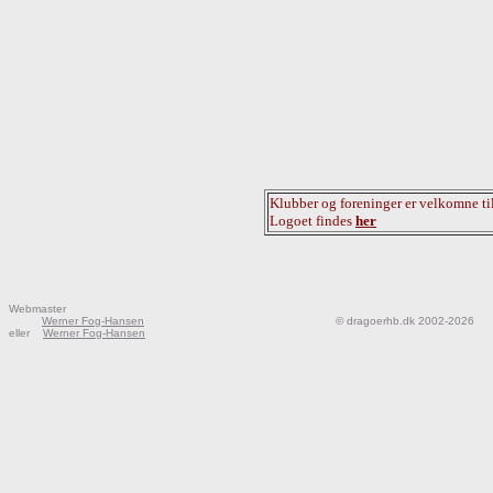
Klubber og foreninger er velkomne til
Logoet findes
her
Webmaster
Werner Fog-Hansen
© dragoerhb.dk 2002-2026
eller
Werner Fog-Hansen